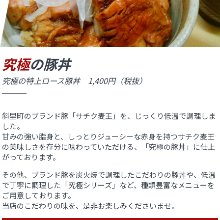
究極
の豚丼
究極の特上ロース豚丼 1,400円（税抜）
斜里町のブランド豚「サチク麦王」を、じっくり低温で調理しま
した。
甘みの強い脂身と、しっとりジューシーな赤身を持つ
サチク麦王
の美味しさを存分に味わっていただける、
「究極の豚丼」に仕上
がっております。
その他、ブランド豚を炭火焼で調理したこだわりの豚丼や、
低温
で丁寧に調理した「究極シリーズ」など、種類豊富なメニューを
ご用意しております。
当店のこだわりの味を、是非お楽しみくださいませ。