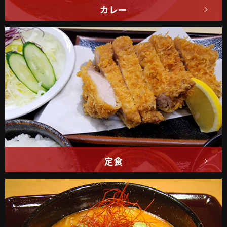
カレー
豚丼に次ぐ、
当店自慢のメニューです！
詳しくはこちら
定食
ロースかつやトンテキ、
しょうが焼きなども人気です！
詳しくはこちら