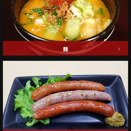
麺
コクのある「ウマ辛い」
担担麺をどうぞ！
詳しくはこちら