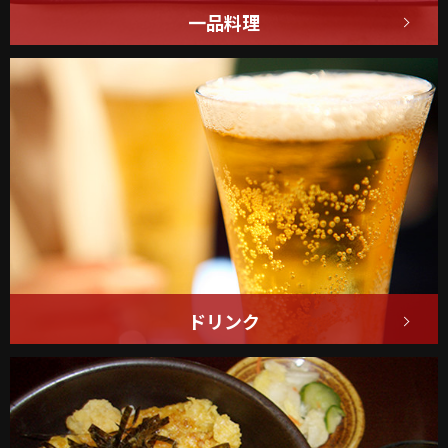
一品料理
ザンギや串焼きは
お酒の肴にピッタリです！
詳しくはこちら
ドリンク
生ビールや日本酒なども
ご用意しております！
詳しくはこちら