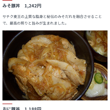
みそ豚丼 1,242円
サチク麦王の上質な脂身と秘伝のみそだれを融合させること
で、最高の照りと旨みが生まれました。
おに豚丼 1,188円